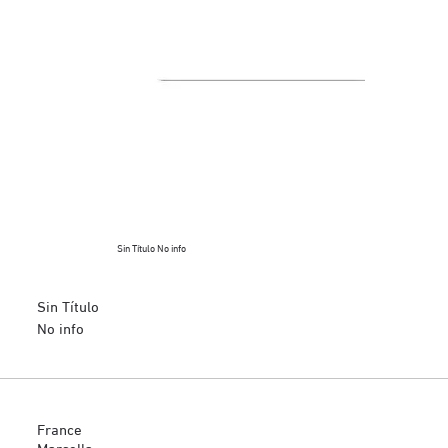
Sin Título No info
Sin Título
No info
France
Marsella