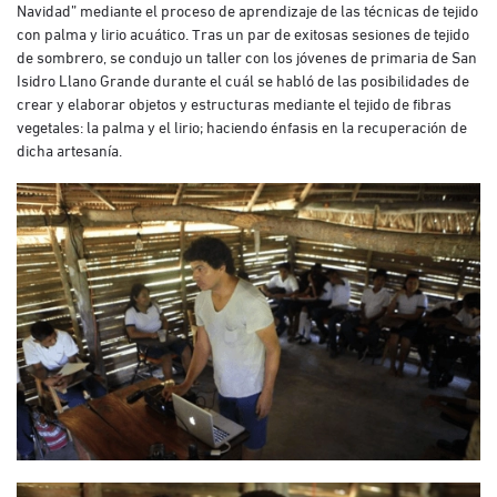
Navidad” mediante el proceso de aprendizaje de las técnicas de tejido
con palma y lirio acuático. Tras un par de exitosas sesiones de tejido
de sombrero, se condujo un taller con los jóvenes de primaria de San
Isidro Llano Grande durante el cuál se habló de las posibilidades de
crear y elaborar objetos y estructuras mediante el tejido de fibras
vegetales: la palma y el lirio; haciendo énfasis en la recuperación de
dicha artesanía.