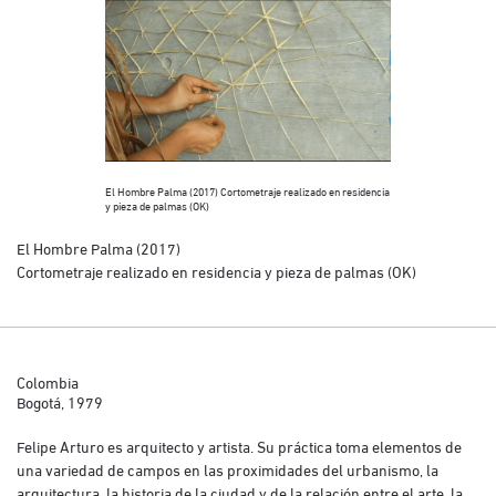
El Hombre Palma (2017) Cortometraje realizado en residencia
El Hombre Palma (
y pieza de palmas (OK)
y pieza de palmas
El Hombre Palma (2017)
Cortometraje realizado en residencia y pieza de palmas (OK)
Colombia
Bogotá, 1979
Felipe Arturo es arquitecto y artista. Su práctica toma elementos de
una variedad de campos en las proximidades del urbanismo, la
arquitectura, la historia de la ciudad y de la relación entre el arte, la