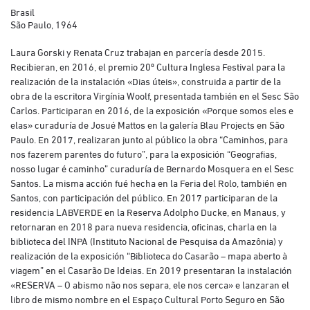
Brasil
São Paulo, 1964
Laura Gorski y Renata Cruz trabajan en parcería desde 2015.
Recibieran, en 2016, el premio 20º Cultura Inglesa Festival para la
realización de la instalación «Dias úteis», construida a partir de la
obra de la escritora Virgínia Woolf, presentada también en el Sesc São
Carlos. Participaran en 2016, de la exposición «Porque somos eles e
elas» curaduría de Josué Mattos en la galería Blau Projects en São
Paulo. En 2017, realizaran junto al público la obra “Caminhos, para
nos fazerem parentes do futuro”, para la exposición “Geografias,
nosso lugar é caminho” curaduría de Bernardo Mosquera en el Sesc
Santos. La misma acción fué hecha en la Feria del Rolo, también en
Santos, con participación del público. En 2017 participaran de la
residencia LABVERDE en la Reserva Adolpho Ducke, en Manaus, y
retornaran en 2018 para nueva residencia, oficinas, charla en la
biblioteca del INPA (Instituto Nacional de Pesquisa da Amazônia) y
realización de la exposición “Biblioteca do Casarão – mapa aberto à
viagem” en el Casarão De Ideias. En 2019 presentaran la instalación
«RESERVA – O abismo não nos separa, ele nos cerca» e lanzaran el
libro de mismo nombre en el Espaço Cultural Porto Seguro en São