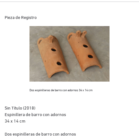
Pieza de Registro
Dos espinilleras de barro con adornos 34 x 14 cm
Sin Título (2018) 
Sin Título (2018)
Espinillera de barro con adornos
34 x 14 cm
Dos espinilleras de barro con adornos