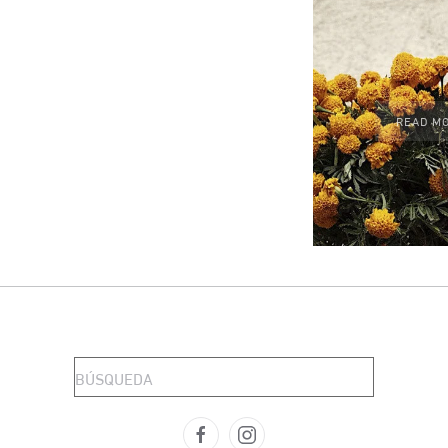
READ M