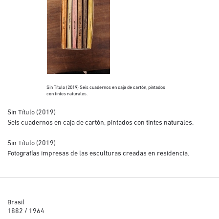
Sin Título (2019) 
creadas en reside
Sin Título (2019) Seis cuadernos en caja de cartón, pintados
con tintes naturales.
Sin Título (2019)
Seis cuadernos en caja de cartón, pintados con tintes naturales.
Sin Título (2019)
Fotografías impresas de las esculturas creadas en residencia.
Brasil
1882 / 1964