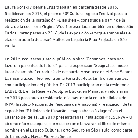
Laura Gorski y Renata Cruz trabajan en parcería desde 2015.
Recibieran, en 2016, el premio 20º Cultura Inglesa Festival para la
realización de la instalación «Dias úteis», construida a partir de la
obra de la escritora Virgínia Woolf, presentada también en el Sesc São
Carlos. Participaran en 2016, de la exposición «Porque somos eles e
elas» curaduría de Josué Mattos en la galería Blau Projects en São
Paulo.
En 2017, realizaran junto al público la obra “Caminhos, para nos
fazerem parentes do futuro”, para la exposición “Geografias, nosso
lugar é caminho” curaduría de Bernardo Mosquera en el Sesc Santos.
La misma acción fué hecha en la Feria del Rolo, también en Santos,
con participación del público. En 2017 participaran de la residencia
LABVERDE en la Reserva Adolpho Ducke, en Manaus, y retornaran
en 2018 para nueva residencia, oficinas, charla en la biblioteca del
INPA (Instituto Nacional de Pesquisa da Amazônia) y realización de la
exposición “Biblioteca do Casarão – mapa aberto à viagem” en el
Casarão De Ideias. En 2019 presentaran la instalación «RESERVA – O
abismo não nos separa, ele nos cerca» e lanzaran el libro de mismo
nombre en el Espaço Cultural Porto Seguro en São Paulo, como parte
de la muestra Novas Efervescências.