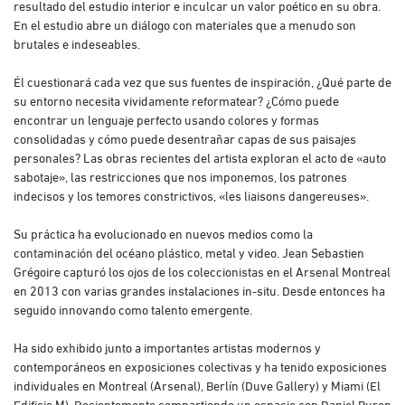
resultado del estudio interior e inculcar un valor poético en su obra.
En el estudio abre un diálogo con materiales que a menudo son
brutales e indeseables.
Él cuestionará cada vez que sus fuentes de inspiración, ¿Qué parte de
su entorno necesita vividamente reformatear? ¿Cómo puede
encontrar un lenguaje perfecto usando colores y formas
consolidadas y cómo puede desentrañar capas de sus paisajes
personales? Las obras recientes del artista exploran el acto de «auto
sabotaje», las restricciones que nos imponemos, los patrones
indecisos y los temores constrictivos, «les liaisons dangereuses».
Su práctica ha evolucionado en nuevos medios como la
contaminación del océano plástico, metal y video. Jean Sebastien
Grégoire capturó los ojos de los coleccionistas en el Arsenal Montreal
en 2013 con varias grandes instalaciones in-situ. Desde entonces ha
seguido innovando como talento emergente.
Ha sido exhibido junto a importantes artistas modernos y
contemporáneos en exposiciones colectivas y ha tenido exposiciones
individuales en Montreal (Arsenal), Berlín (Duve Gallery) y Miami (El
Edificio M). Recientemente compartiendo un espacio con Daniel Buren