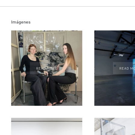
Imágenes
READ MORE
READ M