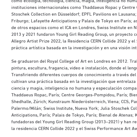
como ecología, tecnología, ciencia, magia, inteligencia no hu
instituciones internacionales como Thaddaeus Ropac y Centre 
Stoschek Collection en Düsseldorf; EPFL Pavilions en Lausana
Friburgo; Lafayette Anticipations y Palais de Tokyo en París; 
de otros espacios como el ICA en Londres, Swiss Institute en 
2013 y 2021 fundaron Young Girl Reading Group, un proyecto c
Allegro Artist Prize 2022, la Residencia CERN Collide 2022 y 
práctica artística basada en la investigación y en una visión in
Se graduaron del Royal College of Art en Londres en 2012. Tra
pintura, escultura, fragancia, video e instalación, donde el l
Transfiriendo diferentes cuerpos de conocimiento a través del
cultivan una práctica basada en la investigación que entrelaz
ciencia y magia, inteligencia no humana y especulación compa
Thaddaeus Ropac, París; Centre Georges-Pompidou, París; Biena
Shedhalle, Zúrich; Kunstraum Niederösterreich, Viena; CCS, Par
Palermo/Milán; Swiss Institute, Nueva York; Julia Stoschek Col
Anticipations, París; Palais de Tokyo, París; Bienal de Atenas; 
fundadoras del Young Girl Reading Group (2013–2021) y han rec
la residencia CERN Collide 2022 y el Swiss Performance Art A