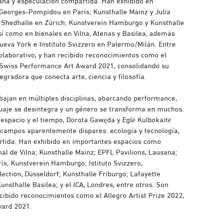
mana y especulación compartida. Han exhibido en
Georges-Pompidou en París; Kunsthalle Mainz y Julia
; Shedhalle en Zúrich; Kunstverein Hamburgo y Kunsthalle
así como en bienales en Vilna, Atenas y Basilea, además
Nueva York e Instituto Svizzero en Palermo/Milán. Entre
olaborativo, y han recibido reconocimientos como el
el Swiss Performance Art Award 2021, consolidando su
tegradora que conecta arte, ciencia y filosofía.
bajan en múltiples disciplinas, abarcando performance,
enguaje se desintegra y un género se transforma en muchos.
 espacio y el tiempo, Dorota Gawęda y Eglė Kulbokaitė
a campos aparentemente dispares: ecología y tecnología,
rtida. Han exhibido en importantes espacios como
l de Vilna; Kunsthalle Mainz; EPFL Pavilions, Lausana;
ís; Kunstverein Hamburgo; Istituto Svizzero,
lection, Düsseldorf; Kunsthalle Friburgo; Lafayette
Kunsthalle Basilea; y el ICA, Londres, entre otros. Son
ibido reconocimientos como el Allegro Artist Prize 2022,
ward 2021.