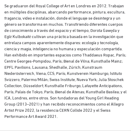
Se graduaron del Royal College of Art en Londres en 2012. Trabajan
en múltiples disciplinas, abarcando performance, pintura, escultura,
fragancia, video e instalación, donde el lenguaje se desintegra y un
género se transforma en muchos. Transfiriendo diferentes cuerpos
de conocimiento a través del espacio y el tiempo, Dorota Gawęda y
Eglė Kulbokaitė cultivan una práctica basada en la investigación que
entrelaza campos aparentemente dispares: ecología y tecnología,
ciencia y magia, inteligencia no humana y especulación compartida.
Han exhibido en importantes espacios como Thaddaeus Ropac, París;
Centre Georges-Pompidou, París; Bienal de Vilna; Kunsthalle Mainz;
EPFL Pavilions, Lausana; Shedhalle, Zúrich; Kunstraum
Niederösterreich, Viena; CCS, París; Kunstverein Hamburgo; Istituto
Svizzero, Palermo/Milán; Swiss Institute, Nueva York; Julia Stoschek
Collection, Düsseldorf; Kunsthalle Friburgo; Lafayette Anticipations,
París; Palais de Tokyo, París; Bienal de Atenas; Kunsthalle Basilea; y el
ICA, Londres, entre otros. Son fundadoras del Young Girl Reading
Group (2013–2021) y han recibido reconocimientos como el Allegro
Artist Prize 2022, la residencia CERN Collide 2022 y el Swiss
Performance Art Award 2021.