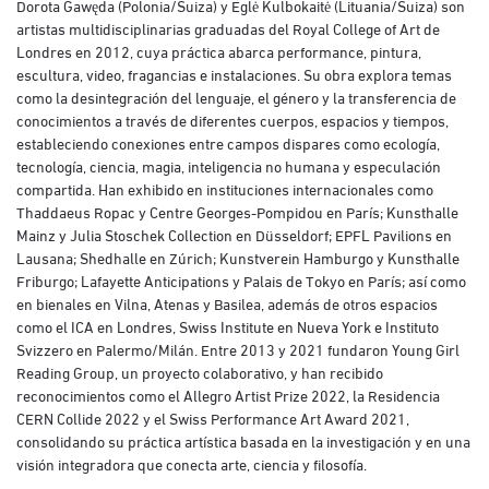
Dorota Gawęda (Polonia/Suiza) y Eglė Kulbokaitė (Lituania/Suiza) son
artistas multidisciplinarias graduadas del Royal College of Art de
Londres en 2012, cuya práctica abarca performance, pintura,
escultura, video, fragancias e instalaciones. Su obra explora temas
como la desintegración del lenguaje, el género y la transferencia de
conocimientos a través de diferentes cuerpos, espacios y tiempos,
estableciendo conexiones entre campos dispares como ecología,
tecnología, ciencia, magia, inteligencia no humana y especulación
compartida. Han exhibido en instituciones internacionales como
Thaddaeus Ropac y Centre Georges-Pompidou en París; Kunsthalle
Mainz y Julia Stoschek Collection en Düsseldorf; EPFL Pavilions en
Lausana; Shedhalle en Zúrich; Kunstverein Hamburgo y Kunsthalle
Friburgo; Lafayette Anticipations y Palais de Tokyo en París; así como
en bienales en Vilna, Atenas y Basilea, además de otros espacios
como el ICA en Londres, Swiss Institute en Nueva York e Instituto
Svizzero en Palermo/Milán. Entre 2013 y 2021 fundaron Young Girl
Reading Group, un proyecto colaborativo, y han recibido
reconocimientos como el Allegro Artist Prize 2022, la Residencia
CERN Collide 2022 y el Swiss Performance Art Award 2021,
consolidando su práctica artística basada en la investigación y en una
visión integradora que conecta arte, ciencia y filosofía.