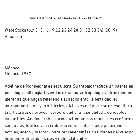
Wabi Sticks (6,7,810,15,19,22,23,24,28,31,32,33,34) (2019)
Wabi Sticks (6,7,8
Wabi Sticks (6,7,810,15,19,22,23,24,28,31,32,33,34) (2019)
Acuarela
Mónaco
Mónaco, 1987
Adeline de Monseignat es escultora. Su trabajo traduce un interés en
psicología, mitología, leyendas urbanas, antropología y otras fuentes
literarias que hagan referencia al nacimiento, la fertilidad, el
antropomorfismo, y lo misterioso. A través del proceso de escultura,
la artista busca proveer corporeidad y funcionalidad a conceptos
intangibles. Adeline trabaja principalmente con materiales orgánicos,
sensuales, fuertes y sin embargo vulnerables, como pelaje, vidrio,
textiles, acero y mármol, para representar las cualidades del cuerpo
humano, vulnerabilidades y potencialidades.